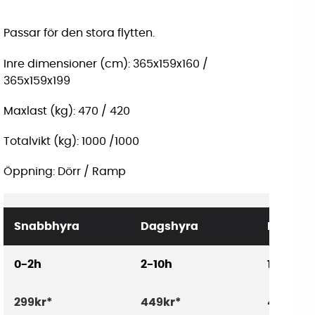
Passar för den stora flytten.
Inre dimensioner (cm): 365x159x160 /
365x159x199
Maxlast (kg): 470 / 420
Totalvikt (kg): 1000 /1000
Öppning: Dörr / Ramp
Snabbhyra
Dagshyra
Dygnsh
0-2h
2-10h
10-24h
299kr*
449kr*
499kr*