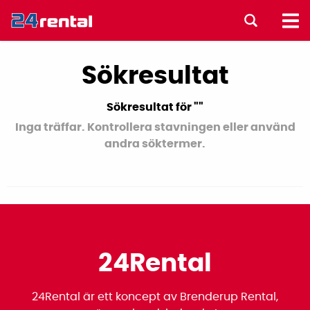
Sökresultat
Sökresultat för "
"
Inga träffar. Kontrollera stavningen eller använd
andra söktermer.
24Rental
24Rental är ett koncept av Brenderup Rental,