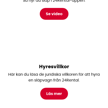
Så hyr du släp i 24Rental-appen.
Se video
Hyresvillkor
Här kan du läsa de juridiska villkoren för att hyra
en släpvagn från 24Rental.
Läs mer