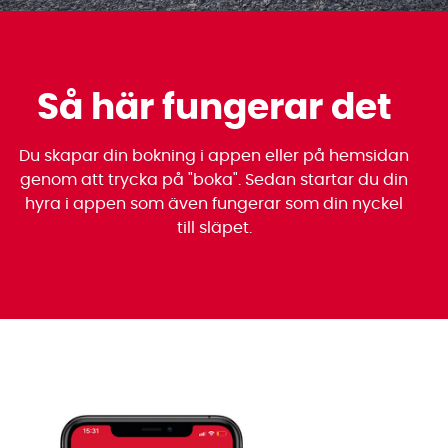
Så här fungerar det
Du skapar din bokning i appen eller på hemsidan
genom att trycka på "boka". Sedan startar du din
hyra i appen som även fungerar som din nyckel
till släpet.