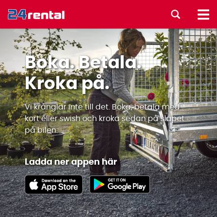
Boka. Betala.
Kroka på.
Vi krånglar inte till det. Boka, betala med
kort eller swish och kroka sedan på släpet
på bilen.
Ladda ner appen här