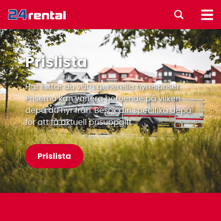
Prislista
Här hittar du våra generella hyrespriser.
Priserna kan variera beroende på vilken
depå du hyr från. Besök din specifika depå
för att få aktuell prisuppgift.
Prislista