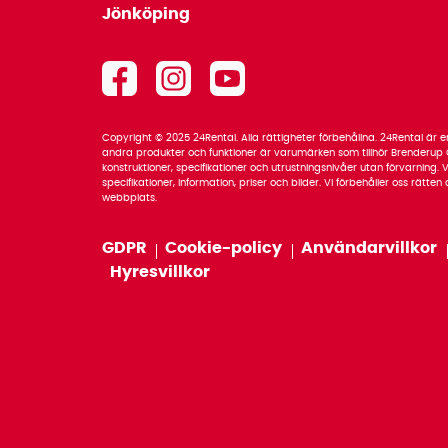
Jönköping
Copyright © 2025 24Rental. Alla rättigheter förbehållna. 24Rental är
andra produkter och funktioner är varumärken som tillhör Brenderup G
konstruktioner, specifikationer och utrustningsnivåer utan förvarning. Vi
specifikationer, information, priser och bilder. Vi förbehåller oss rätte
webbplats.
GDPR
Cookie-policy
Användarvillkor
Hyresvillkor