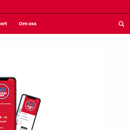
ort
Om oss