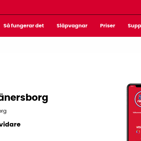
Så fungerar det
Släpvagnar
Priser
Supp
änersborg
org
svidare