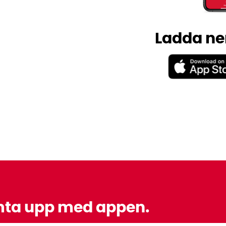
Ladda ner
ämta upp med appen.