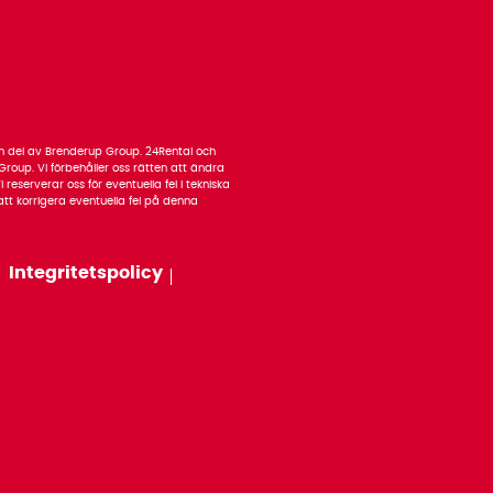
 en del av Brenderup Group. 24Rental och
roup. Vi förbehåller oss rätten att ändra
 reserverar oss för eventuella fel i tekniska
n att korrigera eventuella fel på denna
Integritetspolicy