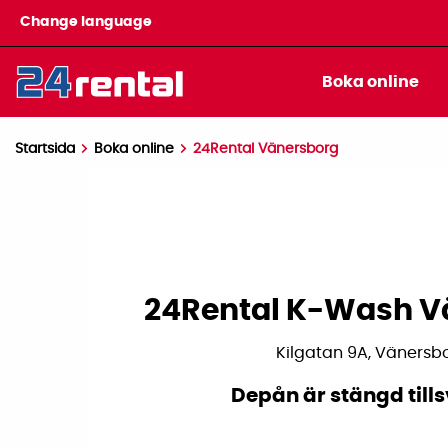
Change language
Boka online
Startsida
Boka online
24Rental Vänersborg
24Rental K-Wash V
Kilgatan 9A, Vänersb
Depån är stängd till