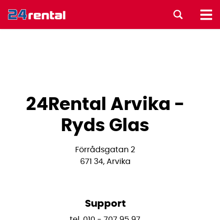
24Rental Arvika -
Ryds Glas
Förrådsgatan 2
671 34, Arvika
Support
tel. 010 - 707 95 97