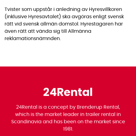
Tvister som uppstår i anledning av Hyresvillkoren
(inklusive Hyresavtalet) ska avgöras enligt svensk
rätt vid svensk allmän domstol. Hyrestagaren har
även rätt att vända sig till Allmänna
reklamationsnämnden.
24Rental
24Rental is a concept by Brenderup Rental,
which is the market leader in trailer rental in
Scandinavia and has been on the market since
1981.