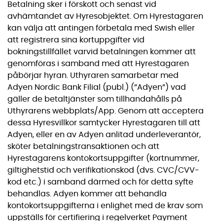
Betalning sker i förskott och senast vid
avhämtandet av Hyresobjektet. Om Hyrestagaren
kan välja att antingen förbetala med Swish eller
att registrera sina kortuppgifter vid
bokningstillfället varvid betalningen kommer att
genomföras i samband med att Hyrestagaren
påbörjar hyran. Uthyraren samarbetar med
Adyen Nordic Bank Filial (publ.) (”Adyen”) vad
gäller de betaltjänster som tillhandahålls på
Uthyrarens webbplats/App. Genom att acceptera
dessa Hyresvillkor samtycker Hyrestagaren till att
Adyen, eller en av Adyen anlitad underleverantör,
sköter betalningstransaktionen och att
Hyrestagarens kontokortsuppgifter (kortnummer,
giltighetstid och verifikationskod (dvs. CVC/CVV-
kod etc.) i samband därmed och för detta syfte
behandlas. Adyen kommer att behandla
kontokortsuppgifterna i enlighet med de krav som
uppställs för certifiering i regelverket Payment