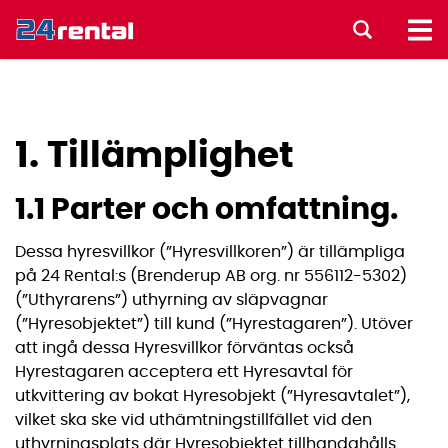
1. Tillämplighet
1.1 Parter och omfattning.
Dessa hyresvillkor (”Hyresvillkoren”) är tillämpliga
på 24 Rental:s (Brenderup AB org. nr 556112-5302)
(”Uthyrarens”) uthyrning av släpvagnar
(”Hyresobjektet”) till kund (”Hyrestagaren”). Utöver
att ingå dessa Hyresvillkor förväntas också
Hyrestagaren acceptera ett Hyresavtal för
utkvittering av bokat Hyresobjekt (”Hyresavtalet”),
vilket ska ske vid uthämtningstillfället vid den
uthyrningsplats där Hyresobjektet tillhandahålls