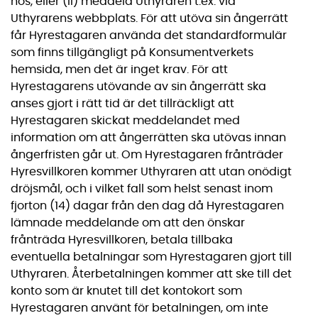
hos, eller (ii) meddela Uthyraren t.ex. via
Uthyrarens webbplats. För att utöva sin ångerrätt
får Hyrestagaren använda det standardformulär
som finns tillgängligt på Konsumentverkets
hemsida, men det är inget krav. För att
Hyrestagarens utövande av sin ångerrätt ska
anses gjort i rätt tid är det tillräckligt att
Hyrestagaren skickat meddelandet med
information om att ångerrätten ska utövas innan
ångerfristen går ut. Om Hyrestagaren frånträder
Hyresvillkoren kommer Uthyraren att utan onödigt
dröjsmål, och i vilket fall som helst senast inom
fjorton (14) dagar från den dag då Hyrestagaren
lämnade meddelande om att den önskar
frånträda Hyresvillkoren, betala tillbaka
eventuella betalningar som Hyrestagaren gjort till
Uthyraren. Återbetalningen kommer att ske till det
konto som är knutet till det kontokort som
Hyrestagaren använt för betalningen, om inte