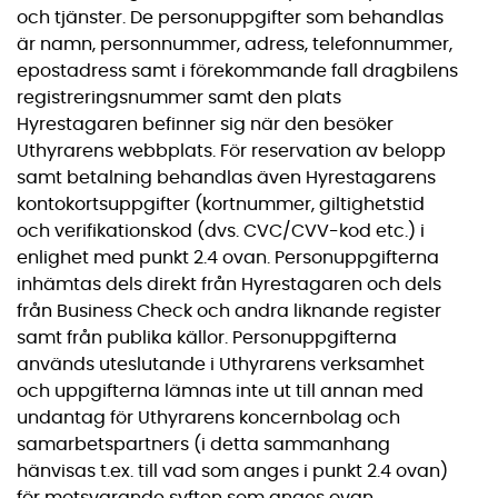
och tjänster. De personuppgifter som behandlas
är namn, personnummer, adress, telefonnummer,
epostadress samt i förekommande fall dragbilens
registreringsnummer samt den plats
Hyrestagaren befinner sig när den besöker
Uthyrarens webbplats. För reservation av belopp
samt betalning behandlas även Hyrestagarens
kontokortsuppgifter (kortnummer, giltighetstid
och verifikationskod (dvs. CVC/CVV-kod etc.) i
enlighet med punkt 2.4 ovan. Personuppgifterna
inhämtas dels direkt från Hyrestagaren och dels
från Business Check och andra liknande register
samt från publika källor. Personuppgifterna
används uteslutande i Uthyrarens verksamhet
och uppgifterna lämnas inte ut till annan med
undantag för Uthyrarens koncernbolag och
samarbetspartners (i detta sammanhang
hänvisas t.ex. till vad som anges i punkt 2.4 ovan)
för motsvarande syften som anges ovan.