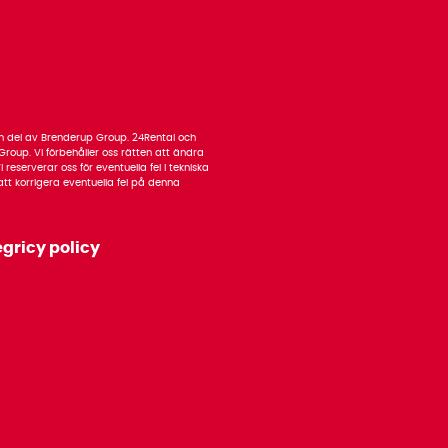
 en del av Brenderup Group. 24Rental och
roup. Vi förbehåller oss rätten att ändra
 reserverar oss för eventuella fel i tekniska
n att korrigera eventuella fel på denna
egricy policy