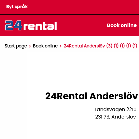
Byt språk
Book online
Start page
Book online
24Rental Anderslöv (3) (1) (1) (1) (1) (1
24Rental Anderslöv 
Landsvägen 2215
231 73, Anderslöv