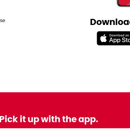
Download
.se
Pick it up with the app.