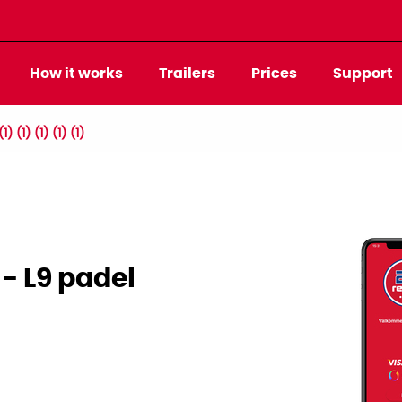
How it works
Trailers
Prices
Support
) (1) (1) (1) (1)
- L9 padel