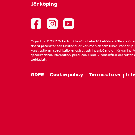
Jönköping
Copyright © 2025 24Rental. Alla rättigheter förbehållna. 24Rental är
andra produkter och funktioner är varumärken som tillhör Brenderup G
konstruktioner, specifikationer och utrustningsnivåer utan förvarning. Vi
specifikationer, information, priser och bilder. Vi förbehåller oss rätte
webbplats.
GDPR
Cookie policy
Terms of use
Int