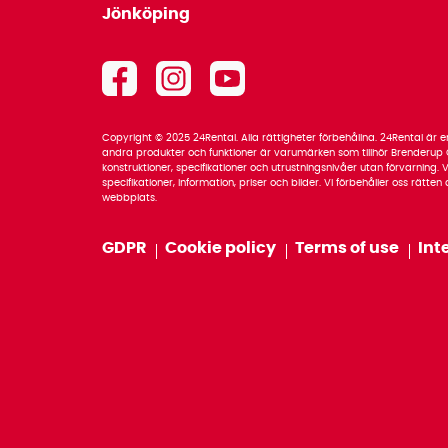
Jönköping
Copyright © 2025 24Rental. Alla rättigheter förbehållna. 24Rental är
andra produkter och funktioner är varumärken som tillhör Brenderup G
konstruktioner, specifikationer och utrustningsnivåer utan förvarning. Vi
specifikationer, information, priser och bilder. Vi förbehåller oss rätte
webbplats.
GDPR
Cookie policy
Terms of use
Int