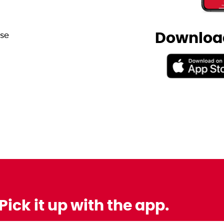
Download
.se
Pick it up with the app.