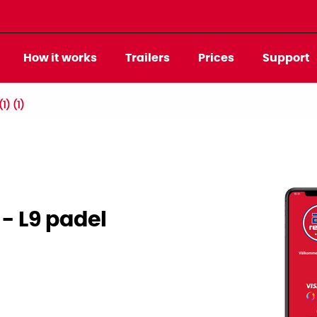
How it works
Trailers
Prices
Support
1) (1)
- L9 padel