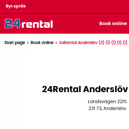
Byt språk
Book online
Start page
Book online
24Rental Anderslöv (3) (1) (1) (1) (1) (
24Rental Anderslöv 
Landsvägen 2215
231 73, Anderslöv