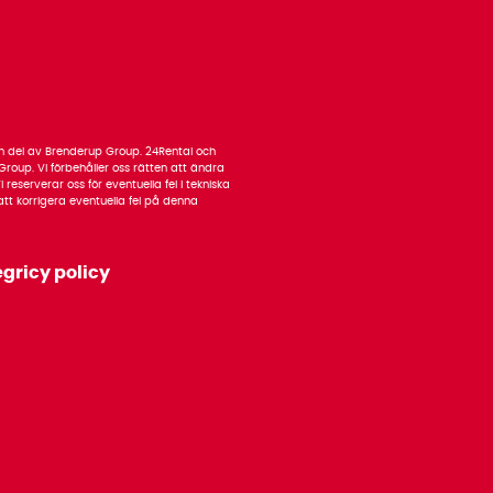
 en del av Brenderup Group. 24Rental och
roup. Vi förbehåller oss rätten att ändra
 reserverar oss för eventuella fel i tekniska
n att korrigera eventuella fel på denna
egricy policy